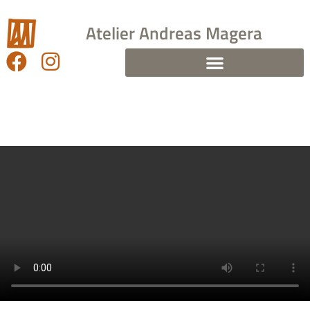
Atelier Andreas Magera
Individuelle Grabsteine